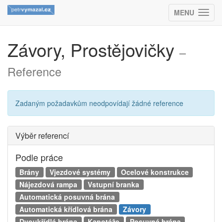
MENU
(ZOBRAZIT
Závory, Prostějovičky
–
Reference
Zadaným požadavkům neodpovídají žádné reference
Výběr referencí
Podle práce
Brány
Vjezdové systémy
Ocelové konstrukce
Nájezdová rampa
Vstupní branka
Automatická posuvná brána
Automatická křídlová brána
Závory
Dvoukřídlá brána
Kapotáže
Posuvná brána