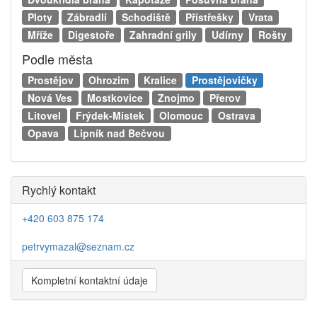
Ploty
Zábradlí
Schodiště
Přístřešky
Vrata
Mříže
Digestoře
Zahradní grily
Udírny
Rošty
Podle města
Prostějov
Ohrozim
Kralice
Prostějovičky
Nová Ves
Mostkovice
Znojmo
Přerov
Litovel
Frýdek-Místek
Olomouc
Ostrava
Opava
Lipník nad Bečvou
Rychlý kontakt
+420 603 875 174
petrvymazal@seznam.cz
Kompletní kontaktní údaje