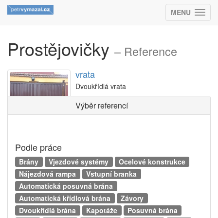
MENU
(ZOBRAZIT
Prostějovičky
– Reference
vrata
Dvoukřídlá vrata
Výběr referencí
Podle práce
Brány
Vjezdové systémy
Ocelové konstrukce
Nájezdová rampa
Vstupní branka
Automatická posuvná brána
Automatická křídlová brána
Závory
Dvoukřídlá brána
Kapotáže
Posuvná brána