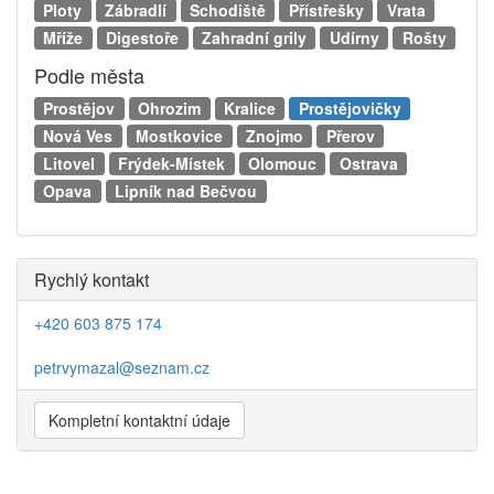
Ploty
Zábradlí
Schodiště
Přístřešky
Vrata
Mříže
Digestoře
Zahradní grily
Udírny
Rošty
Podle města
Prostějov
Ohrozim
Kralice
Prostějovičky
Nová Ves
Mostkovice
Znojmo
Přerov
Litovel
Frýdek-Místek
Olomouc
Ostrava
Opava
Lipník nad Bečvou
Rychlý kontakt
+420 603 875 174
petrvymazal@seznam.cz
Kompletní kontaktní údaje