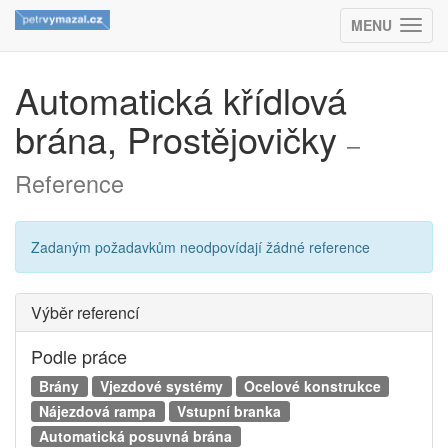
MENU
(ZOBRAZIT
Automatická křídlová
brána, Prostějovičky
–
Reference
Zadaným požadavkům neodpovídají žádné reference
Výběr referencí
Podle práce
Brány
Vjezdové systémy
Ocelové konstrukce
Nájezdová rampa
Vstupní branka
Automatická posuvná brána