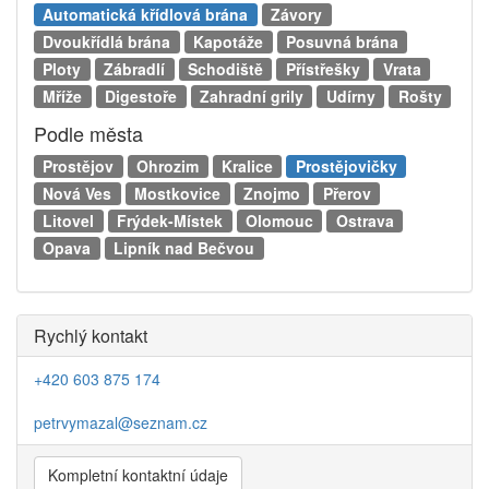
Automatická křídlová brána
Závory
Dvoukřídlá brána
Kapotáže
Posuvná brána
Ploty
Zábradlí
Schodiště
Přístřešky
Vrata
Mříže
Digestoře
Zahradní grily
Udírny
Rošty
Podle města
Prostějov
Ohrozim
Kralice
Prostějovičky
Nová Ves
Mostkovice
Znojmo
Přerov
Litovel
Frýdek-Místek
Olomouc
Ostrava
Opava
Lipník nad Bečvou
Rychlý kontakt
+420 603 875 174
petrvymazal@seznam.cz
Kompletní kontaktní údaje