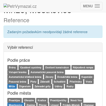
Mříže, Mostkovice
MENU
–
(ZOBRAZIT
Reference
Zadaným požadavkům neodpovídají žádné reference
Výběr referencí
Podle práce
Brány
Vjezdové systémy
Ocelové konstrukce
Nájezdová rampa
Vstupní branka
Automatická posuvná brána
Automatická křídlová brána
Závory
Dvoukřídlá brána
Kapotáže
Posuvná brána
Ploty
Zábradlí
Schodiště
Přístřešky
Vrata
Mříže
Digestoře
Zahradní grily
Udírny
Rošty
Podle města
Prostějov
Ohrozim
Kralice
Prostějovičky
Nová Ves
Mostkovice
Znojmo
Přerov
Litovel
Frýdek-Místek
Olomouc