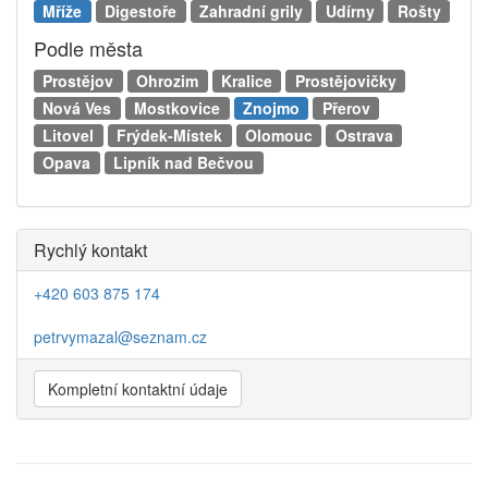
Mříže
Digestoře
Zahradní grily
Udírny
Rošty
Podle města
Prostějov
Ohrozim
Kralice
Prostějovičky
Nová Ves
Mostkovice
Znojmo
Přerov
Litovel
Frýdek-Místek
Olomouc
Ostrava
Opava
Lipník nad Bečvou
Rychlý kontakt
+420 603 875 174
petrvymazal@seznam.cz
Kompletní kontaktní údaje