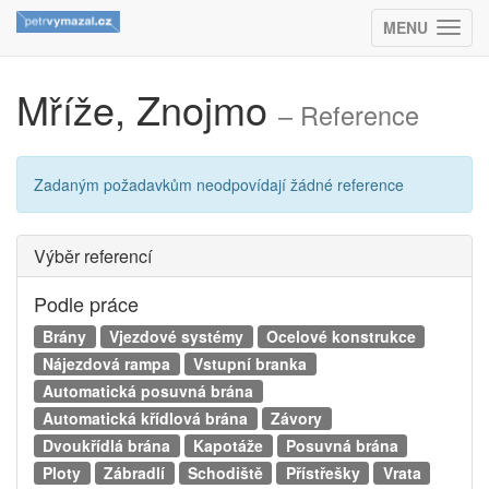
MENU
(ZOBRAZIT
Mříže, Znojmo
– Reference
Zadaným požadavkům neodpovídají žádné reference
Výběr referencí
Podle práce
Brány
Vjezdové systémy
Ocelové konstrukce
Nájezdová rampa
Vstupní branka
Automatická posuvná brána
Automatická křídlová brána
Závory
Dvoukřídlá brána
Kapotáže
Posuvná brána
Ploty
Zábradlí
Schodiště
Přístřešky
Vrata