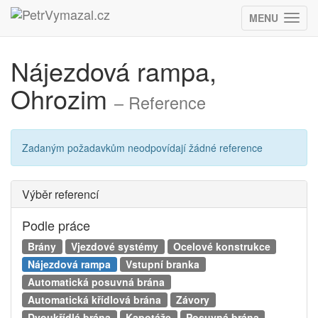
MENU
(ZOBRAZIT
Nájezdová rampa,
Ohrozim
– Reference
Zadaným požadavkům neodpovídají žádné reference
Výběr referencí
Podle práce
Brány
Vjezdové systémy
Ocelové konstrukce
Nájezdová rampa
Vstupní branka
Automatická posuvná brána
Automatická křídlová brána
Závory
Dvoukřídlá brána
Kapotáže
Posuvná brána