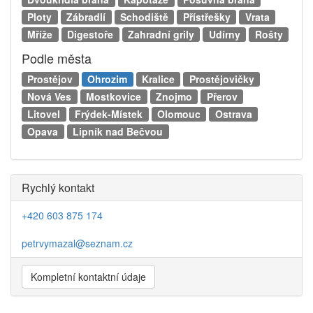
Ploty
Zábradlí
Schodiště
Přístřešky
Vrata
Mříže
Digestoře
Zahradní grily
Udírny
Rošty
Podle města
Prostějov
Ohrozim
Kralice
Prostějovičky
Nová Ves
Mostkovice
Znojmo
Přerov
Litovel
Frýdek-Místek
Olomouc
Ostrava
Opava
Lipník nad Bečvou
Rychlý kontakt
+420 603 875 174
petrvymazal@seznam.cz
Kompletní kontaktní údaje