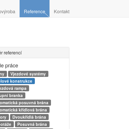
ovýroba
Reference
Kontakt
r referencí
le práce
ny
Vjezdové systémy
lové konstrukce
ezdová rampa
upní branka
omatická posuvná brána
omatická křídlová brána
ory
Dvoukřídlá brána
otáže
Posuvná brána