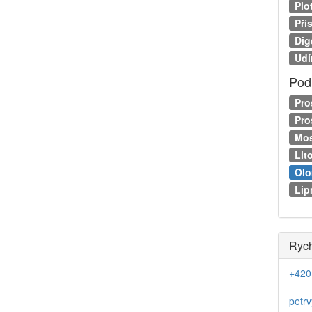
Plo
Pří
Dig
Udí
Pod
Pro
Pro
Mos
Lit
Ol
Lip
Rych
+420
petr