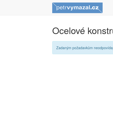
Ocelové konst
Zadaným požadavkům neodpovídají