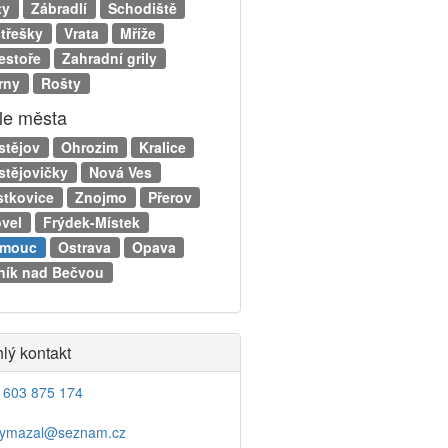
ty
Zábradlí
Schodiště
střešky
Vrata
Mříže
estoře
Zahradní grily
rny
Rošty
le města
stějov
Ohrozim
Kralice
stějovičky
Nová Ves
tkovice
Znojmo
Přerov
ovel
Frýdek-Místek
omouc
Ostrava
Opava
ník nad Bečvou
lý kontakt
 603 875 174
vymazal@seznam.cz