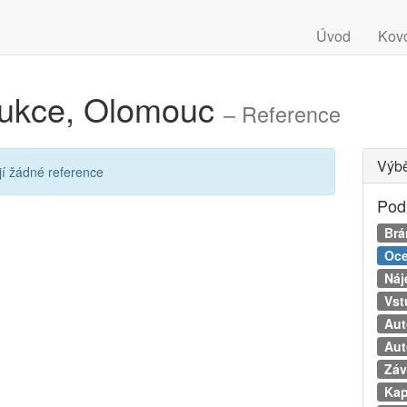
Úvod
Kov
rukce, Olomouc
– Reference
Výbě
 žádné reference
Pod
Brá
Oce
Náj
Vst
Aut
Aut
Záv
Kap