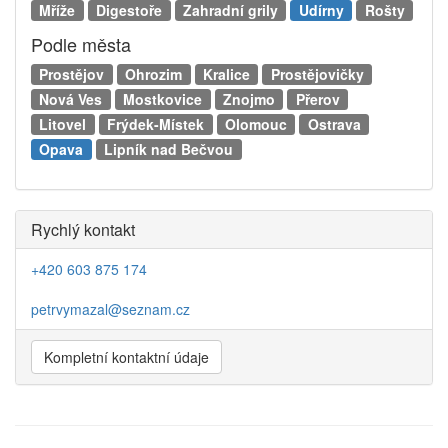
Mříže
Digestoře
Zahradní grily
Udírny
Rošty
Podle města
Prostějov
Ohrozim
Kralice
Prostějovičky
Nová Ves
Mostkovice
Znojmo
Přerov
Litovel
Frýdek-Místek
Olomouc
Ostrava
Opava
Lipník nad Bečvou
Rychlý kontakt
+420 603 875 174
petrvymazal@seznam.cz
Kompletní kontaktní údaje