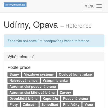
MENU
(ZOBRAZIT
Udírny, Opava
– Reference
Zadaným požadavkům neodpovídají žádné reference
Výběr referencí
Podle práce
Brány
Vjezdové systémy
Ocelové konstrukce
Nájezdová rampa
Vstupní branka
Automatická posuvná brána
Automatická křídlová brána
Závory
Dvoukřídlá brána
Kapotáže
Posuvná brána
Ploty
Zábradlí
Schodiště
Přístřešky
Vrata