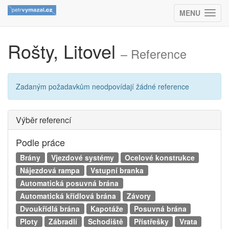
MENU
(ZOBRAZIT
Rošty, Litovel
– Reference
Zadaným požadavkům neodpovídají žádné reference
Výběr referencí
Podle práce
Brány
Vjezdové systémy
Ocelové konstrukce
Nájezdová rampa
Vstupní branka
Automatická posuvná brána
Automatická křídlová brána
Závory
Dvoukřídlá brána
Kapotáže
Posuvná brána
Ploty
Zábradlí
Schodiště
Přístřešky
Vrata