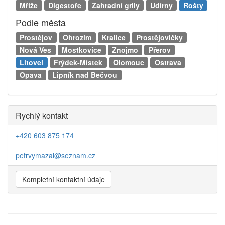
Mříže
Digestoře
Zahradní grily
Udírny
Rošty
Podle města
Prostějov
Ohrozim
Kralice
Prostějovičky
Nová Ves
Mostkovice
Znojmo
Přerov
Litovel
Frýdek-Místek
Olomouc
Ostrava
Opava
Lipník nad Bečvou
Rychlý kontakt
+420 603 875 174
petrvymazal@seznam.cz
Kompletní kontaktní údaje